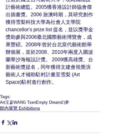
計藝術總監。2005獲香港設計師協會傑
出插畫獎。2006 旅澳時期，其研究創作
獲得雪梨科技大學為社會人文學院 
chancellor's prize list 提名，並以獎學金
獎助參與2006臺北國際藝術博覽會，成
果豐碩。2008年曾於台北當代藝術館舉
辦個展，並於2008、2010年兩度入圍波
蘭華沙海報設計獎。 2009獲高雄獎、台
新藝術獎提名，同年獲得文建會視覺演
藝術人才補助駐村計畫至雪梨 (Art 
Space)駐村進行創作。
Tags:
Art
王蔘
WANG Tsen
Empty Dream
幻夢
館內展覽 Exhibitions