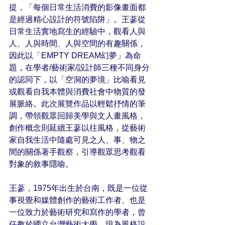
提，「每個日常生活消費的影像畫面都
是經過精心設計的符號陷阱」。王蔘從
日常生活實地寫生的經驗中，觀看人與
人、人與時間、人與空間的有趣關係，
因此以「EMPTY DREAM幻夢」為命
題，在學者/藝術家/設計師三種不同身分
的認同下，以「空洞的夢境」比喻看見
或觀看自我本體與消費社會中物質的發
展脈絡。此次展覽作品以輕鬆抒情的筆
調，帶領觀眾回歸美學與文人畫風格，
創作概念則延續王蔘以往風格，從藝術
家自我生活中隨處可見之人、事、物之
間的關係著手觀察，引導觀眾思考觀看
對象的敘事隱喻。
王蔘，1975年出生於台南，既是一位從
事視覺和媒體創作的藝術工作者、也是
一位致力於藝術研究和寫作的學者，曾
任教於國立台灣藝術大學，現為風格設