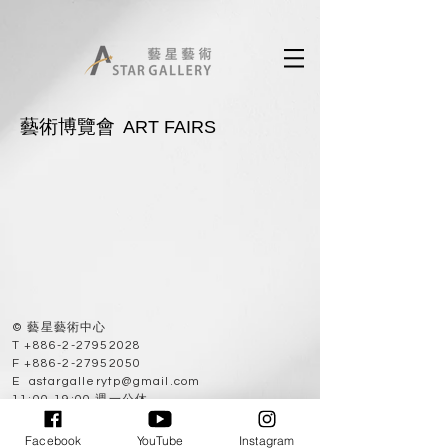
藝術博覽會
ART FAIRS
© 藝星藝術中心
T
+886-2-27952028
F
+886-2-27952050
E
astargallerytp@gmail.com
11:00-19:00 週一公休
10682 台北市大安區敦化南路二段63巷53弄9號
No. 9, Aly. 53, Ln. 63, Sec. 2, Dunhua S. Rd.,
Facebook
YouTube
Instagram