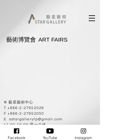
藝術博覽會
ART FAIRS
© 藝星藝術中心
T
+886-2-27952028
F
+886-2-27952050
E
astargallerytp@gmail.com
11:00-19:00 週一公休
10682 台北市大安區敦化南路二段63巷53弄9號
No. 9, Aly. 53, Ln. 63, Sec. 2, Dunhua S. Rd.,
Facebook
YouTube
Instagram