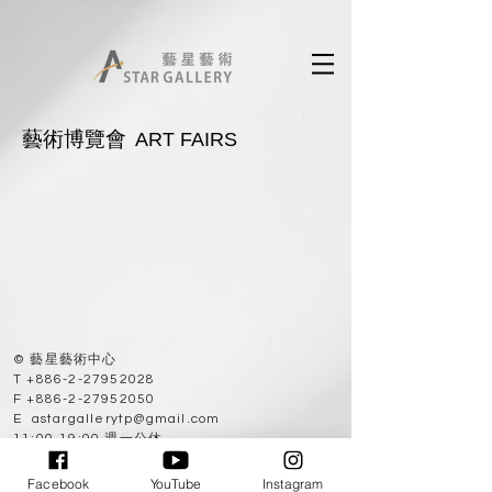
藝術博覽會
ART FAIRS
© 藝星藝術中心
T
+886-2-27952028
F
+886-2-27952050
E
astargallerytp@gmail.com
11:00-19:00 週一公休
10682 台北市大安區敦化南路二段63巷53弄9號
No. 9, Aly. 53, Ln. 63, Sec. 2, Dunhua S. Rd.,
Facebook
YouTube
Instagram