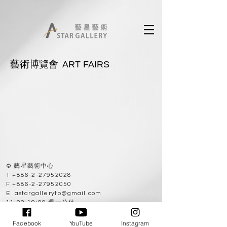
藝術博覽會
ART FAIRS
© 藝星藝術中心
T
+886-2-27952028
F
+886-2-27952050
E
astargallerytp@gmail.com
11:00-19:00 週一公休
10682 台北市大安區敦化南路二段63巷53弄9號
No. 9, Aly. 53, Ln. 63, Sec. 2, Dunhua S. Rd.,
Facebook
YouTube
Instagram