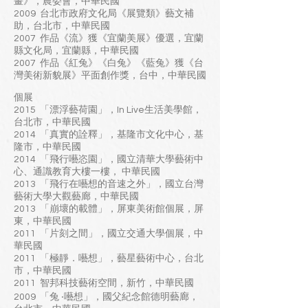
畫》，農委會，中華民國
2009 台北市政府文化局《展覽類》藝文補
助，台北市，中華民國
2007 作品《流》獲《宜蘭美展》優選，宜蘭
縣文化局，宜蘭縣，中華民國
2007 作品《紅兔》《白兔》《藍兔》獲《台
灣美術新貌展》平面創作獎，台中，中華民國
個展
2015 「漂浮藝荷園」，In Live生活美學館，
台北市，中華民國
2014 「真實的詮釋」，基隆市文化中心，基
隆市，中華民國
2014 「飛行囈恣園」，國立清華大學藝術中
心、通識教育大樓一樓， 中華民國
2013 「飛行在囈想的音速之外」，國立台灣
藝術大學大觀藝廊，中華民國
2013 「崩壞的載體」，屏東美術館個展，屏
東，中華民國
2011 「片刻之間」，國立交通大學個展，中
華民國
2011 「極靜．囈想」，藝星藝術中心，台北
市，中華民國
2011 智邦科技藝術空間，新竹，中華民國
2009 「兔 ‧囈想」，國父紀念館德明藝廊，