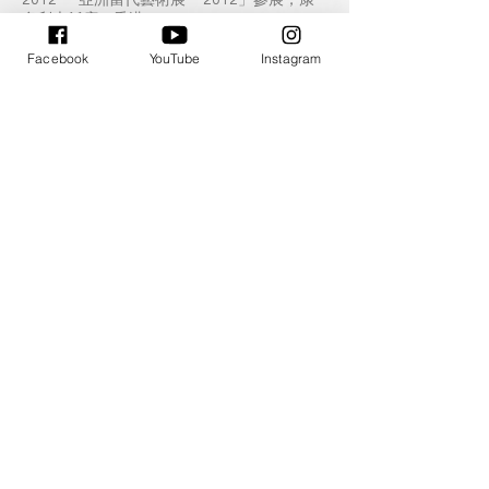
2012 「亞洲當代藝術展—2012」參展，康
多利大飯店，香港
2012 「失控的年代The Age of Unrest-國際
Facebook
YouTube
Instagram
年輕藝術家群展」，德鴻藝廊，台南，中華民
國
2012 「Young Art Taipei」當代藝術博覽會
參展，喜來登飯店，台北，中華民國
2012 當代藝術博覽會參展，長榮桂冠酒店，
台中，中華民國
2011 「Young Art Taipei」當代藝術博覽會
參展，王朝大酒店，台北，中華民國
2011 「有攝粒子」影像聯展，私藝術空間，
台北，中華民國
2011 「映．象」影像策展，攝影博物館，台
北，中華民國
2010 「Young Art Taipei」當代藝術博覽會
參展，王朝大酒店，台北，中華民國
2008 「破立之間」聯展，天使美術館，台
北，中華民國
2008 「當代藝術百花齊放‧當代藝勢」邀請
展， A-7958藝廊，台中，中華民國
公共收藏
2015 「飛行在囈想的花園17」，私立崇恩文
化教育基金會，台北市，中華民國