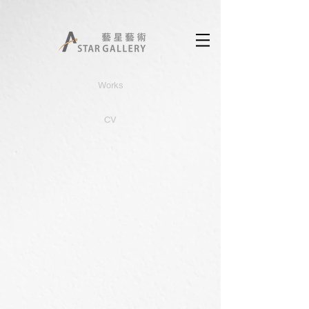
Works
CV