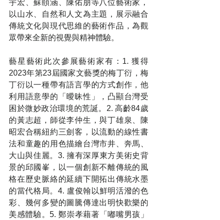
宇宏、蘇頤涵、陳佑朋等八位藝術家，
以山水、自然和人文為主題，展示融合
傳統文化與現代思維的藝術作品，為觀
眾帶來全新的視覺與精神體驗。
藝星藝術此次參展藝術家有：1. 獲得
2023年第23屆國家文藝獎的梅丁衍，梅
丁衍以一種帶有語言學的方式創作，他
利用語意學的「曖昧性」，凸顯台灣受
困於微妙政治環境的荒誕。2. 高齡84歲
的黃志超，師從李仲生，與丁雄泉、陳
昭宏合稱紐約三劍客，以流動的線性書
法和童趣的用色描繪台灣市井、奔馬、
大山與佳麗。3. 擁有深厚東方美術史背
景的邱國峯，以一個創新不離傳統的風
格在歷史脈絡的延續下開拓出傳統水墨
的當代格局。4. 盧俊翰以鮮明活潑的色
彩、幾何多變的圖騰傳達出明快歡樂的
美感體驗。5. 鄭崇孝藉著「嘟嘴男孩」