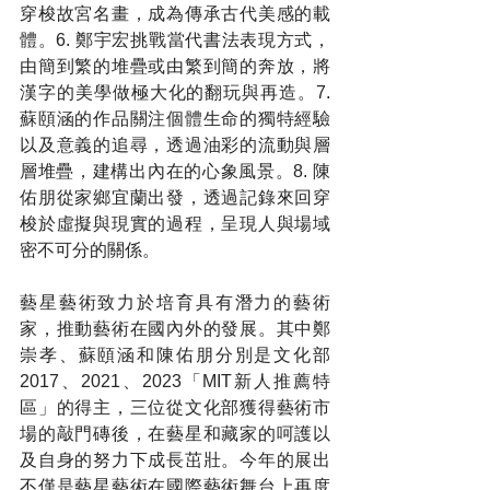
穿梭故宮名畫，成為傳承古代美感的載
體。6. 鄭宇宏挑戰當代書法表現方式，
由簡到繁的堆疊或由繁到簡的奔放，將
漢字的美學做極大化的翻玩與再造。7. 
蘇頤涵的作品關注個體生命的獨特經驗
以及意義的追尋，透過油彩的流動與層
層堆疊，建構出內在的心象風景。8. 陳
佑朋從家鄉宜蘭出發，透過記錄來回穿
梭於虛擬與現實的過程，呈現人與場域
密不可分的關係。
藝星藝術致力於培育具有潛力的藝術
家，推動藝術在國內外的發展。其中鄭
崇孝、蘇頤涵和陳佑朋分別是文化部
2017、2021、2023「MIT新人推薦特
區」的得主，三位從文化部獲得藝術市
場的敲門磚後，在藝星和藏家的呵護以
及自身的努力下成長茁壯。今年的展出
不僅是藝星藝術在國際藝術舞台上再度