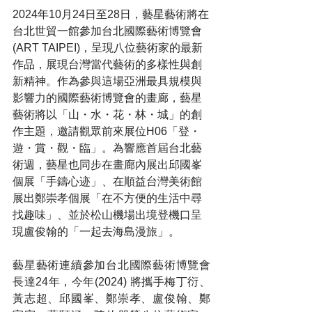
2024年10月24日至28日，藝星藝術將在
台北世貿一館參加台北國際藝術博覽會
(ART TAIPEI)，呈現八位藝術家的最新
作品，展現台灣當代藝術的多樣性與創
新精神。作為參與這場亞洲最具規模與
影響力的國際藝術博覽會的畫廊，藝星
藝術將以「山・水・花・林・城」的創
作主題，邀請觀眾前來展位H06「登・
遊・賞・觀・臨」。為響應首屆台北藝
術週，藝星也同步在畫廊內展出邱國峯
個展「手鑄心迹」、在順益台灣美術館
展出鄭崇孝個展「在不方便的生活中尋
找趣味」、並於松山機場出境登機口呈
現盧俊翰的「一起去海島漫旅」。
藝星藝術連續參加台北國際藝術博覽會
長達24年，今年(2024) 將攜手梅丁衍、
黃志超、邱國峯、鄭崇孝、盧俊翰、鄭