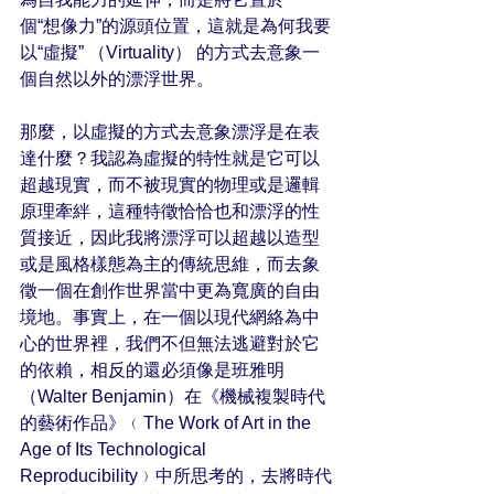
個“想像力”的源頭位置，這就是為何我要
以“虛擬” （Virtuality） 的方式去意象一
個自然以外的漂浮世界。
那麼，以虛擬的方式去意象漂浮是在表
達什麼？我認為虛擬的特性就是它可以
超越現實，而不被現實的物理或是邏輯
原理牽絆，這種特徵恰恰也和漂浮的性
質接近，因此我將漂浮可以超越以造型
或是風格樣態為主的傳統思維，而去象
徵一個在創作世界當中更為寬廣的自由
境地。事實上，在一個以現代網絡為中
心的世界裡，我們不但無法逃避對於它
的依賴，相反的還必須像是班雅明
（Walter Benjamin）在《機械複製時代
的藝術作品》﹙The Work of Art in the 
Age of Its Technological 
Reproducibility﹚中所思考的，去將時代