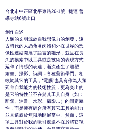
台北市中正區北平東路26-1號   捷運 善
導寺站6號出口
創作自述
人類的文明源於自我想像力的創發，遠
古時代的人憑藉著肉體和外在世界的想
像性連結開展了語言的雛形，並且在長
久的摸索中以工具或是技術的表現方式
延伸了情感的表達，漸次產生了雕塑、
繪畫、攝影、詩詞…各種藝術學門。相
較於其它的工具，“電腦”也具有作為人類
延伸自我能力的技術性質，更為突出的
是它的特性並不在於其工具自身（如：
雕塑、油畫、水彩、攝影…）的固定屬
性，而是擁有綜合所有其它工具的能力
並且還處於無限地開展當中。然而，這
項工具對於我的吸引處還不在於將它視
為自我能力的延伸，而是將它置於一