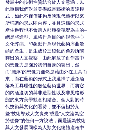
發展中的技術性質結合於人文意涵，以
此重構我們對於美學或是藝術的表達模
式，如此不僅僅能夠反映現代藝術以來
所強調的形式即內容，並且這樣的形式
產生過程也不會落入那種從視覺為主的–
總是將造型、風格作為目的的視覺中心
文化弊病。印象派作為現代藝術序曲源
頭的產生，是生成於三稜鏡的色彩所闡
釋出的人文觀察，由此解放了創作當中
的想像力是囿於我們自身的窠臼，然
而“漂浮”的想像力雖然是藉由外在工具而
來，而在藝術的形式上我選擇了避免淪
落為工具理性的數位藝術世界，而將它
的內涵適切的與非造型性以及非風格形
態的東方美學觀念相結合。個人對於時
代技術與文化的看待，並不偏袒於某
些“技術導致人文喪失”或是“人文淪為空
於想像”的任何一方說法，而是認為技術
與人文發展同樣為人類文化總體進程中