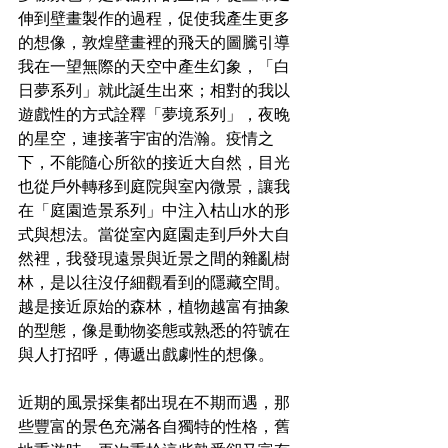
伸到壁畫製作的過程，促使我產生更多
的想像，敦煌壁畫裡的飛天的圖騰引導
我在一望無際的天空中產生幻象，「白
日夢系列」就此誕生出來；相對的我以
遊戲性的方式詮釋「夢境系列」，夜晚
的星空，連接著宇宙的浩瀚。疫情之
下，不能隨心所欲的接近大自然，目光
也從戶外轉移到庭院與室內微景，讓我
在「庭園造景系列」中注入枯山水的形
式與想法。當從室內庭園走到戶外大自
然裡，我發現遠景與近景之間的雜亂樹
林，是以往沒仔細觀看到的隱藏空間。
越是接近原始的森林，植物越富有抽象
的型態，像是動物姿態或熟悉的符號在
與人打招呼，傳遞出戲劇性的想像。
近期的風景採集都出現在不期而遇，那
些豐富的景色充滿各自獨特的性格，舊