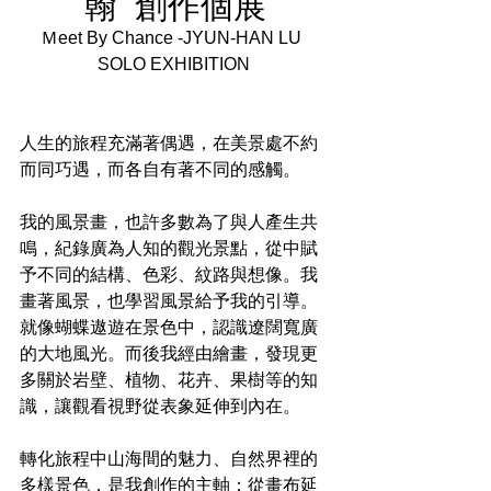
翰  創作個展
Ｍeet By Chance -JYUN-HAN LU  
SOLO EXHIBITION 
人生的旅程充滿著偶遇，在美景處不約
而同巧遇，而各自有著不同的感觸。
我的風景畫，也許多數為了與人產生共
鳴，紀錄廣為人知的觀光景點，從中賦
予不同的結構、色彩、紋路與想像。我
畫著風景，也學習風景給予我的引導。
就像蝴蝶遨遊在景色中，認識遼闊寬廣
的大地風光。而後我經由繪畫，發現更
多關於岩壁、植物、花卉、果樹等的知
識，讓觀看視野從表象延伸到內在。
轉化旅程中山海間的魅力、自然界裡的
多樣景色，是我創作的主軸；從畫布延