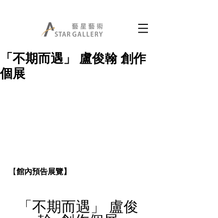
「不期而遇」 盧俊翰 創作
個展
【
館內預告展覽】
「不期而遇」 盧俊