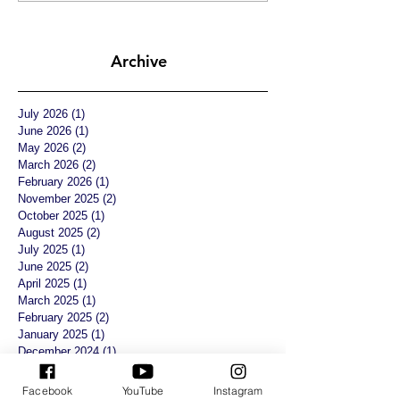
Archive
July 2026
(1)
1 post
June 2026
(1)
1 post
May 2026
(2)
2 posts
March 2026
(2)
2 posts
February 2026
(1)
1 post
November 2025
(2)
2 posts
October 2025
(1)
1 post
August 2025
(2)
2 posts
July 2025
(1)
1 post
June 2025
(2)
2 posts
April 2025
(1)
1 post
March 2025
(1)
1 post
February 2025
(2)
2 posts
January 2025
(1)
1 post
December 2024
(1)
1 post
November 2024
(1)
1 post
October 2024
(1)
1 post
Facebook
YouTube
Instagram