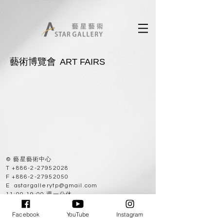
藝術博覽會
ART FAIRS
© 藝星藝術中心
T
+886-2-27952028
F
+886-2-27952050
E
astargallerytp@gmail.com
11:00-19:00 週一公休
10682 台北市大安區敦化南路二段63巷53弄9號
No. 9, Aly. 53, Ln. 63, Sec. 2, Dunhua S. Rd.,
Facebook
YouTube
Instagram